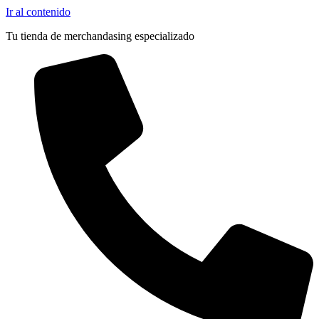
Outlet
Pocas Unidades
Ir al contenido
Tu tienda de merchandasing especializado