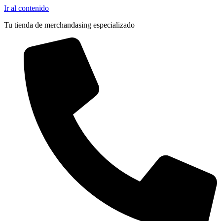
Outlet
Ir al contenido
Tu tienda de merchandasing especializado