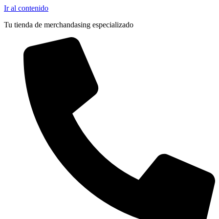
Outlet
Ir al contenido
Tu tienda de merchandasing especializado